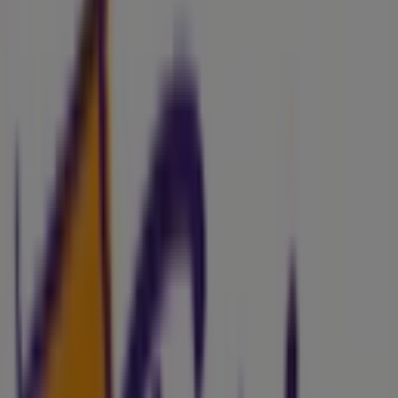
direcciones
Tiendeo en Lleida
»
Ofertas de Libros y Papelerías en Lleida
»
Folder en Lleida
»
Tiendas de Folder en Lleida
Folder
C/ Bisbe Ruano, 14, Lleida
813 m
Cerrado