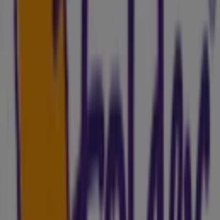
Folder
Catálogo Empresas Y Profesionales
Caduca el 10/10
Ciudades con tiendas de Folder
Folder en Barbastro
Folder en Reus
Folder en
Tarragona
Folder en Huesca
Ver más ciudades
Otros negocios de Libros y
Papelerías en Lleida
Folder
¡Bienvenido a Tiendeo! Aquí puedes encontrar no solo