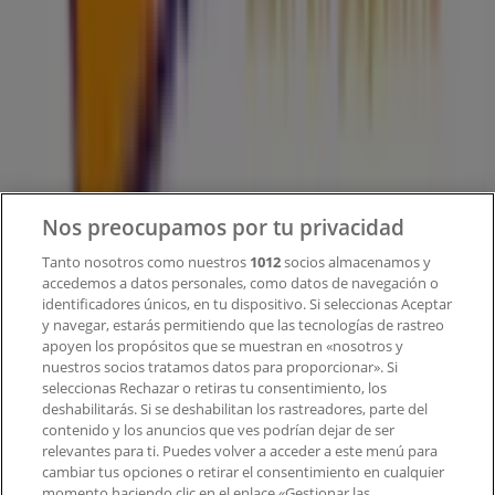
¿Qué hacemos?
Soluciones para empresas
Noticias y prensa
Trabaja con nosotros
Contacto
Nos preocupamos por tu privacidad
Tanto nosotros como nuestros
1012
socios almacenamos y
accedemos a datos personales, como datos de navegación o
Contacto comercial y de marketing
identificadores únicos, en tu dispositivo. Si seleccionas Aceptar
Tienda mal colocada en el mapa
y navegar, estarás permitiendo que las tecnologías de rastreo
Notificar un folleto
apoyen los propósitos que se muestran en «nosotros y
¿Encontraste un problema en la web o en la
nuestros socios tratamos datos para proporcionar». Si
aplicación?
seleccionas Rechazar o retiras tu consentimiento, los
deshabilitarás. Si se deshabilitan los rastreadores, parte del
contenido y los anuncios que ves podrían dejar de ser
Índices
relevantes para ti. Puedes volver a acceder a este menú para
cambiar tus opciones o retirar el consentimiento en cualquier
momento haciendo clic en el enlace «Gestionar las