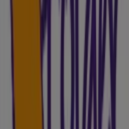
las mejores
ofertas
,
catálogos
y
promociones
, sino
también descubrir las tiendas más populares en
Lleida
.
Durante el mes de
agosto de 2026
, en nuestra
plataforma podrás conocer las últimas novedades de
Folder
, una de las marcas más reconocidas, así como la
ubicación y detalles de las tiendas más cercanas en
Lleida
.
En Tiendeo, no solo tendrás acceso a
promociones
y
descuentos, sino también a información sobre las
tiendas físicas de tu ciudad. Explora los catálogos de
Folder
, encuentra las tiendas en
Lleida
y descubre los
productos con grandes descuentos para ahorrar en tus
compras este
agosto
. Además, te mantenemos al tanto
de las ubicaciones exactas, horarios de atención y todos
los detalles necesarios para que puedas disfrutar de una
experiencia de compra completa en
Lleida
.
No pierdas la oportunidad de aprovechar las
ofertas
de
Folder
en las tiendas de
Lleida
y mantente actualizado
con los mejores precios durante
agosto de 2026
. En