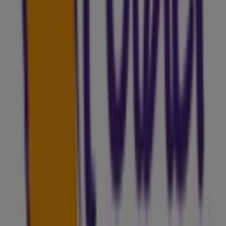
Tiendeo, siempre encontrarás las mejores tiendas y
opciones de compra en
Lleida
. ¡Empieza a explorar las
tiendas y promociones que tenemos para ti ahora
mismo!
Publicidad