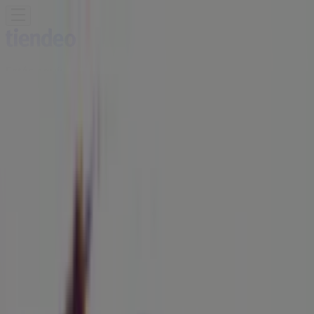
Estás aquí:
Lleida - 28001
Destacados
Hiper-Supermercados
Hogar y Muebles
Jardín
y Bricolaje
Ropa, Zapatos y Complementos
Informática y
Electrónica
Juguetes y Bebés
Coches, Motos y
Recambios
Perfumerías y
Belleza
Viajes
Restauración
Deporte
Salud y
Ópticas
Ocio
Libros y Papelerías
Bancos y Seguros
Bodas
Publicidad
Folder Lleida - Teléfonos, horarios y