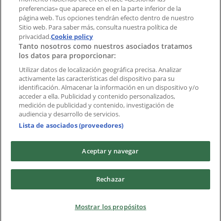
preferencias» que aparece en el en la parte inferior de la
Marcas
página web. Tus opciones tendrán efecto dentro de nuestro
Marcas locales
Sitio web. Para saber más, consulta nuestra política de
Negocios
privacidad.
Cookie policy
Tanto nosotros como nuestros asociados tratamos
Negocios cercanos
los datos para proporcionar:
Productos
Productos locales
Utilizar datos de localización geográfica precisa. Analizar
activamente las características del dispositivo para su
Ciudades
identificación. Almacenar la información en un dispositivo y/o
acceder a ella. Publicidad y contenido personalizados,
Descargar la APP Tiendeo
medición de publicidad y contenido, investigación de
audiencia y desarrollo de servicios.
Lista de asociados (proveedores)
Aceptar y navegar
Copyright © Tiendeo ® 2026 · Shopfully Marketing S.L.U. –
Rechazar
Palau de Mar – 08039 Barcelona, Spain
Términos y condiciones
Política de privacidad
Mostrar los propósitos
Gestionar cookies