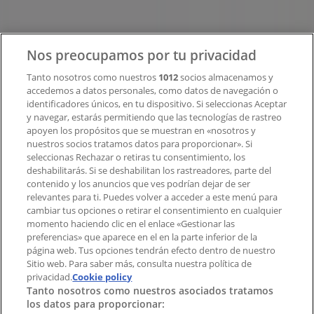
Trabaja con nosotros
Contacto
Nos preocupamos por tu privacidad
Tanto nosotros como nuestros
1012
socios almacenamos y
accedemos a datos personales, como datos de navegación o
Contacto comercial y de marketing
identificadores únicos, en tu dispositivo. Si seleccionas Aceptar
Tienda mal colocada en el mapa
y navegar, estarás permitiendo que las tecnologías de rastreo
Notificar un folleto
apoyen los propósitos que se muestran en «nosotros y
¿Encontraste un problema en la web o en la
nuestros socios tratamos datos para proporcionar». Si
aplicación?
seleccionas Rechazar o retiras tu consentimiento, los
deshabilitarás. Si se deshabilitan los rastreadores, parte del
contenido y los anuncios que ves podrían dejar de ser
Índices
relevantes para ti. Puedes volver a acceder a este menú para
cambiar tus opciones o retirar el consentimiento en cualquier
momento haciendo clic en el enlace «Gestionar las
preferencias» que aparece en el en la parte inferior de la
Marcas
página web. Tus opciones tendrán efecto dentro de nuestro
Marcas locales
Sitio web. Para saber más, consulta nuestra política de
Negocios
privacidad.
Cookie policy
Tanto nosotros como nuestros asociados tratamos
Negocios cercanos
los datos para proporcionar:
Productos