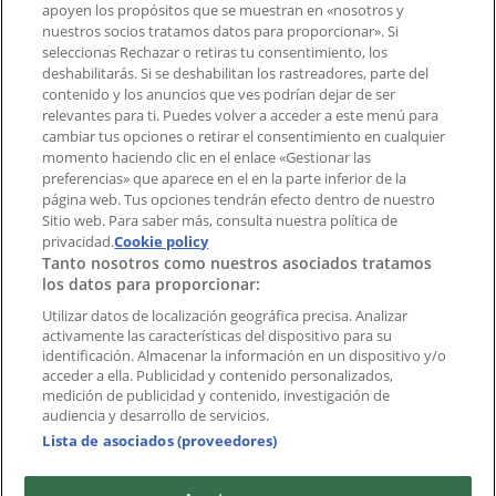
Notificar un folleto
apoyen los propósitos que se muestran en «nosotros y
¿Encontraste un problema en la web o en la
nuestros socios tratamos datos para proporcionar». Si
aplicación?
seleccionas Rechazar o retiras tu consentimiento, los
deshabilitarás. Si se deshabilitan los rastreadores, parte del
contenido y los anuncios que ves podrían dejar de ser
Índices
relevantes para ti. Puedes volver a acceder a este menú para
cambiar tus opciones o retirar el consentimiento en cualquier
momento haciendo clic en el enlace «Gestionar las
preferencias» que aparece en el en la parte inferior de la
Marcas
página web. Tus opciones tendrán efecto dentro de nuestro
Marcas locales
Sitio web. Para saber más, consulta nuestra política de
Negocios
privacidad.
Cookie policy
Tanto nosotros como nuestros asociados tratamos
Negocios cercanos
los datos para proporcionar:
Productos
Productos locales
Utilizar datos de localización geográfica precisa. Analizar
activamente las características del dispositivo para su
Ciudades
identificación. Almacenar la información en un dispositivo y/o
acceder a ella. Publicidad y contenido personalizados,
Descargar la APP Tiendeo
medición de publicidad y contenido, investigación de
audiencia y desarrollo de servicios.
Lista de asociados (proveedores)