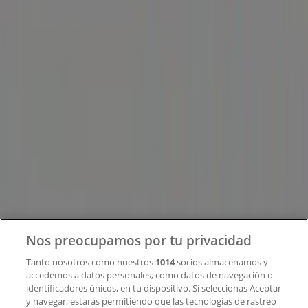
Tiendeo forma parte de Shopfully, la empresa
tecnológica que está reinventando las compras locales
en todo el mundo.
Tiendeo
¿Qué hacemos?
Soluciones para empresas
Noticias y prensa
Trabaja con nosotros
Contacto
Nos preocupamos por tu privacidad
Tanto nosotros como nuestros
1014
socios almacenamos y
accedemos a datos personales, como datos de navegación o
Contacto comercial y de marketing
identificadores únicos, en tu dispositivo. Si seleccionas Aceptar
Tienda mal colocada en el mapa
y navegar, estarás permitiendo que las tecnologías de rastreo