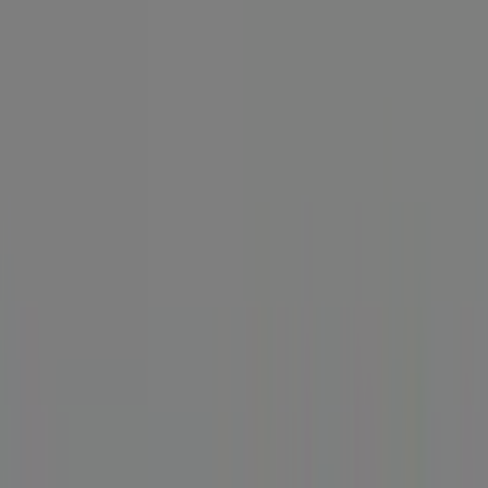
Tomares - Ofertas, teléfono y
horarios
Tiendeo en Tomares
»
Ofertas de Libros y Papelerías en Tomares
»
SEUR en Tomares
»
SEUR | avd arboleda, n 30
Mapa
902101010
Mapa
902101010
Estamos a punto de publicar ofertas de SEUR
Publicidad