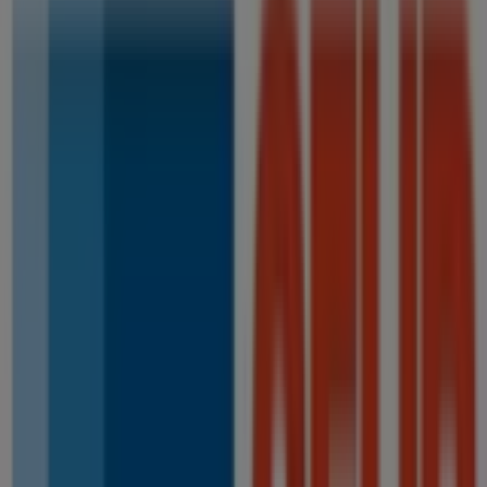
MAPFRE
GTA EL GARROTAL 5, Tomares
73 m
Cerrado
Estancos
Avenida Juan Carlos I J 11, Castilleja de la Cuesta
196 m
Cerrado