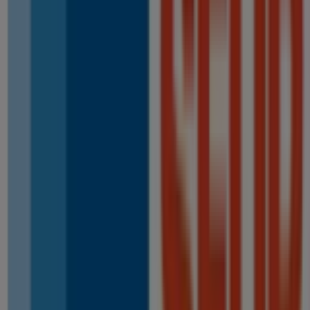
Ferrcash
Cl Cristo De La Veracruz 39, Tomares
211 m
Estancos
Calle Navarro Caro 33, Tomares
273 m
Cerrado