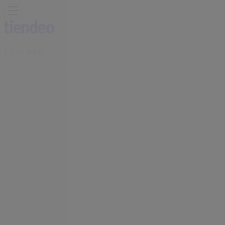
Estás aquí:
Tomares - 28001
Destacados
Hiper-Supermercados
Hogar y Muebles
Jardín
y Bricolaje
Ropa, Zapatos y Complementos
Informática y
Electrónica
Juguetes y Bebés
Coches, Motos y
Recambios
Perfumerías y
Belleza
Viajes
Restauración
Deporte
Salud y
Ópticas
Ocio
Libros y Papelerías
Bancos y Seguros
Bodas
Publicidad
Oficina SEUR | avd arboleda, n 30,