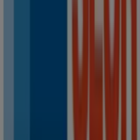
descuentos en productos de
Libros y Papelerías
para
tus compras en
Tomares
.
No pierdas la oportunidad de visitar la tienda de
SEUR
en
avd arboleda, n 30
para disfrutar de una experiencia
de compra completa. Te invitamos a explorar las
promociones que tenemos para ti este
agosto
y
mantenerte informado de las mejores ofertas de
SEUR
en
Tomares
. ¡Visítanos y empieza a ahorrar hoy mismo!
Más información de SEUR
Ver otras tiendas de SEUR en
Tomares
Publicidad