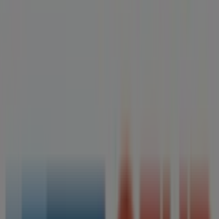
Tiendas más cercanas
Dia
Calle Navarro Caro, 80, Tomares
13 m