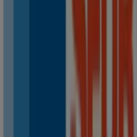
Otros negocios de Libros y
Papelerías en Tomares
SEUR
Bienvenido a la tienda de
SEUR
en Tiendeo, donde
podrás descubrir las mejores
ofertas
,
promociones
y
catálogos
de esta destacada marca del sector de
Libros
y Papelerías
. Nuestra tienda física está ubicada en
avd
arboleda, n 30
,
Tomares
, y en ella encontrarás una
amplia gama de productos de calidad que te permitirán
ahorrar durante todo el
agosto de 2026
.
En Tiendeo te ofrecemos toda la información actualizada
sobre
SEUR
, como los horarios de apertura, las ofertas
exclusivas y la ubicación exacta de la tienda en
avd
arboleda, n 30
. Además, tendrás acceso a los últimos
catálogos de
SEUR
, donde podrás descubrir las
promociones más recientes y aprovechar grandes