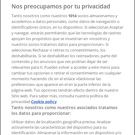
Contacto
Nos preocupamos por tu privacidad
Tanto nosotros como nuestros
1014
socios almacenamos y
accedemos a datos personales, como datos de navegación o
Contacto comercial y de marketing
identificadores únicos, en tu dispositivo. Si seleccionas Aceptar
Tienda mal colocada en el mapa
y navegar, estarás permitiendo que las tecnologías de rastreo
Notificar un folleto
apoyen los propósitos que se muestran en «nosotros y
¿Encontraste un problema en la web o en la
nuestros socios tratamos datos para proporcionar». Si
aplicación?
seleccionas Rechazar o retiras tu consentimiento, los
deshabilitarás. Si se deshabilitan los rastreadores, parte del
contenido y los anuncios que ves podrían dejar de ser
Índices
relevantes para ti. Puedes volver a acceder a este menú para
cambiar tus opciones o retirar el consentimiento en cualquier
momento haciendo clic en el enlace «Gestionar las
preferencias» que aparece en el en la parte inferior de la
Marcas
página web. Tus opciones tendrán efecto dentro de nuestro
Marcas locales
Sitio web. Para saber más, consulta nuestra política de
Negocios
privacidad.
Cookie policy
Tanto nosotros como nuestros asociados tratamos
Negocios cercanos
los datos para proporcionar:
Productos
Productos locales
Utilizar datos de localización geográfica precisa. Analizar
activamente las características del dispositivo para su
Ciudades
identificación. Almacenar la información en un dispositivo y/o