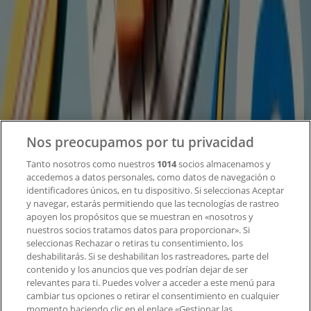
¿Qué hacemos?
Soluciones para empresas
Noticias y prensa
Trabaja con nosotros
Contacto
Nos preocupamos por tu privacidad
Tanto nosotros como nuestros
1014
socios almacenamos y
accedemos a datos personales, como datos de navegación o
Contacto comercial y de marketing
identificadores únicos, en tu dispositivo. Si seleccionas Aceptar
Tienda mal colocada en el mapa
y navegar, estarás permitiendo que las tecnologías de rastreo
Notificar un folleto
apoyen los propósitos que se muestran en «nosotros y
¿Encontraste un problema en la web o en la
nuestros socios tratamos datos para proporcionar». Si
aplicación?
seleccionas Rechazar o retiras tu consentimiento, los
deshabilitarás. Si se deshabilitan los rastreadores, parte del
contenido y los anuncios que ves podrían dejar de ser
Índices
relevantes para ti. Puedes volver a acceder a este menú para
cambiar tus opciones o retirar el consentimiento en cualquier
momento haciendo clic en el enlace «Gestionar las