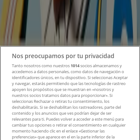
¿Qué hacemos?
Soluciones para empresas
Noticias y prensa
Trabaja con nosotros
Contacto
Nos preocupamos por tu privacidad
Tanto nosotros como nuestros
1014
socios almacenamos y
accedemos a datos personales, como datos de navegación o
Contacto comercial y de marketing
identificadores únicos, en tu dispositivo. Si seleccionas Aceptar
Tienda mal colocada en el mapa
y navegar, estarás permitiendo que las tecnologías de rastreo
Notificar un folleto
apoyen los propósitos que se muestran en «nosotros y
¿Encontraste un problema en la web o en la
nuestros socios tratamos datos para proporcionar». Si
aplicación?
seleccionas Rechazar o retiras tu consentimiento, los
deshabilitarás. Si se deshabilitan los rastreadores, parte del
contenido y los anuncios que ves podrían dejar de ser
Índices
relevantes para ti. Puedes volver a acceder a este menú para
cambiar tus opciones o retirar el consentimiento en cualquier
momento haciendo clic en el enlace «Gestionar las
preferencias» que aparece en el en la parte inferior de la