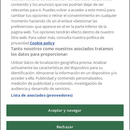
contenido y los anuncios que ves podrían dejar de ser
Índices
relevantes para ti. Puedes volver a acceder a este menú para
cambiar tus opciones o retirar el consentimiento en cualquier
momento haciendo clic en el enlace «Gestionar las
preferencias» que aparece en el en la parte inferior de la
Marcas
página web. Tus opciones tendrán efecto dentro de nuestro
Marcas locales
Sitio web. Para saber más, consulta nuestra política de
Negocios
privacidad.
Cookie policy
Tanto nosotros como nuestros asociados tratamos
Negocios cercanos
los datos para proporcionar:
Productos
Productos locales
Utilizar datos de localización geográfica precisa. Analizar
activamente las características del dispositivo para su
Ciudades
identificación. Almacenar la información en un dispositivo y/o
acceder a ella. Publicidad y contenido personalizados,
Descargar la APP Tiendeo
medición de publicidad y contenido, investigación de
audiencia y desarrollo de servicios.
Lista de asociados (proveedores)
Aceptar y navegar
Copyright © Tiendeo ® 2026 · Shopfully Marketing S.L.U. –
Rechazar