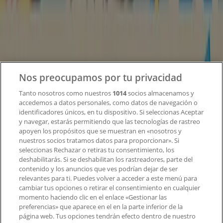
¿Qué hacemos?
Soluciones para empresas
Noticias y prensa
Trabaja con nosotros
Contacto
Nos preocupamos por tu privacidad
Tanto nosotros como nuestros
1014
socios almacenamos y
accedemos a datos personales, como datos de navegación o
Contacto comercial y de marketing
identificadores únicos, en tu dispositivo. Si seleccionas Aceptar
Tienda mal colocada en el mapa
y navegar, estarás permitiendo que las tecnologías de rastreo
Notificar un folleto
apoyen los propósitos que se muestran en «nosotros y
¿Encontraste un problema en la web o en la
nuestros socios tratamos datos para proporcionar». Si
aplicación?
seleccionas Rechazar o retiras tu consentimiento, los
deshabilitarás. Si se deshabilitan los rastreadores, parte del
contenido y los anuncios que ves podrían dejar de ser
Índices
relevantes para ti. Puedes volver a acceder a este menú para
cambiar tus opciones o retirar el consentimiento en cualquier
momento haciendo clic en el enlace «Gestionar las
preferencias» que aparece en el en la parte inferior de la
Marcas
página web. Tus opciones tendrán efecto dentro de nuestro