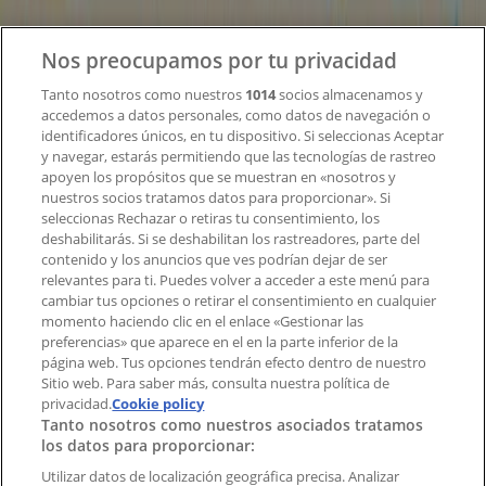
Contacto
Nos preocupamos por tu privacidad
Tanto nosotros como nuestros
1014
socios almacenamos y
accedemos a datos personales, como datos de navegación o
Contacto comercial y de marketing
identificadores únicos, en tu dispositivo. Si seleccionas Aceptar
Tienda mal colocada en el mapa
y navegar, estarás permitiendo que las tecnologías de rastreo
Notificar un folleto
apoyen los propósitos que se muestran en «nosotros y
¿Encontraste un problema en la web o en la
nuestros socios tratamos datos para proporcionar». Si
aplicación?
seleccionas Rechazar o retiras tu consentimiento, los
deshabilitarás. Si se deshabilitan los rastreadores, parte del
contenido y los anuncios que ves podrían dejar de ser
Índices
relevantes para ti. Puedes volver a acceder a este menú para
cambiar tus opciones o retirar el consentimiento en cualquier
momento haciendo clic en el enlace «Gestionar las
preferencias» que aparece en el en la parte inferior de la
Marcas
página web. Tus opciones tendrán efecto dentro de nuestro
Marcas locales
Sitio web. Para saber más, consulta nuestra política de
Negocios
privacidad.
Cookie policy
Tanto nosotros como nuestros asociados tratamos
Negocios cercanos
los datos para proporcionar:
Productos
Productos locales
Utilizar datos de localización geográfica precisa. Analizar