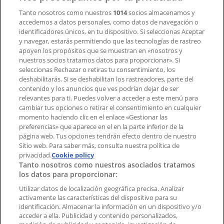
Tanto nosotros como nuestros
1014
socios almacenamos y
Contacto
accedemos a datos personales, como datos de navegación o
identificadores únicos, en tu dispositivo. Si seleccionas Aceptar
y navegar, estarás permitiendo que las tecnologías de rastreo
apoyen los propósitos que se muestran en «nosotros y
Contacto comercial y de marketing
nuestros socios tratamos datos para proporcionar». Si
Tienda mal colocada en el mapa
seleccionas Rechazar o retiras tu consentimiento, los
deshabilitarás. Si se deshabilitan los rastreadores, parte del
Notificar un folleto
contenido y los anuncios que ves podrían dejar de ser
¿Encontraste un problema en la web o en la
relevantes para ti. Puedes volver a acceder a este menú para
aplicación?
cambiar tus opciones o retirar el consentimiento en cualquier
momento haciendo clic en el enlace «Gestionar las
preferencias» que aparece en el en la parte inferior de la
Índices
página web. Tus opciones tendrán efecto dentro de nuestro
Sitio web. Para saber más, consulta nuestra política de
privacidad.
Cookie policy
Tanto nosotros como nuestros asociados tratamos
Marcas
los datos para proporcionar:
Negocios
Productos
Utilizar datos de localización geográfica precisa. Analizar
activamente las características del dispositivo para su
Ciudades
identificación. Almacenar la información en un dispositivo y/o
acceder a ella. Publicidad y contenido personalizados,
Descargar la APP Tiendeo