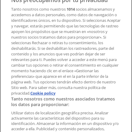
Tanto nosotros como nuestros
1014
socios almacenamos y
accedemos a datos personales, como datos de navegación o
Contacto comercial y de marketing
identificadores únicos, en tu dispositivo. Si seleccionas Aceptar
Tienda mal colocada en el mapa
y navegar, estarás permitiendo que las tecnologías de rastreo
Notificar un folleto
apoyen los propósitos que se muestran en «nosotros y
¿Encontraste un problema en la web o en la
nuestros socios tratamos datos para proporcionar». Si
aplicación?
seleccionas Rechazar o retiras tu consentimiento, los
deshabilitarás. Si se deshabilitan los rastreadores, parte del
contenido y los anuncios que ves podrían dejar de ser
Índices
relevantes para ti. Puedes volver a acceder a este menú para
cambiar tus opciones o retirar el consentimiento en cualquier
momento haciendo clic en el enlace «Gestionar las
preferencias» que aparece en el en la parte inferior de la
Marcas
página web. Tus opciones tendrán efecto dentro de nuestro
Marcas locales
Sitio web. Para saber más, consulta nuestra política de
Negocios
privacidad.
Cookie policy
Tanto nosotros como nuestros asociados tratamos
Negocios cercanos
los datos para proporcionar:
Productos
Productos locales
Utilizar datos de localización geográfica precisa. Analizar
activamente las características del dispositivo para su
Ciudades
identificación. Almacenar la información en un dispositivo y/o
acceder a ella. Publicidad y contenido personalizados,
Descargar la APP Tiendeo