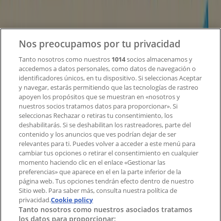
Trabaja con nosotros
Contacto
Nos preocupamos por tu privacidad
Tanto nosotros como nuestros
1014
socios almacenamos y
accedemos a datos personales, como datos de navegación o
Contacto comercial y de marketing
identificadores únicos, en tu dispositivo. Si seleccionas Aceptar
Tienda mal colocada en el mapa
y navegar, estarás permitiendo que las tecnologías de rastreo
Notificar un folleto
apoyen los propósitos que se muestran en «nosotros y
¿Encontraste un problema en la web o en la
nuestros socios tratamos datos para proporcionar». Si
aplicación?
seleccionas Rechazar o retiras tu consentimiento, los
deshabilitarás. Si se deshabilitan los rastreadores, parte del
contenido y los anuncios que ves podrían dejar de ser
Índices
relevantes para ti. Puedes volver a acceder a este menú para
cambiar tus opciones o retirar el consentimiento en cualquier
momento haciendo clic en el enlace «Gestionar las
preferencias» que aparece en el en la parte inferior de la
Marcas
página web. Tus opciones tendrán efecto dentro de nuestro
Marcas locales
Sitio web. Para saber más, consulta nuestra política de
Negocios
privacidad.
Cookie policy
Tanto nosotros como nuestros asociados tratamos
Negocios cercanos
los datos para proporcionar: