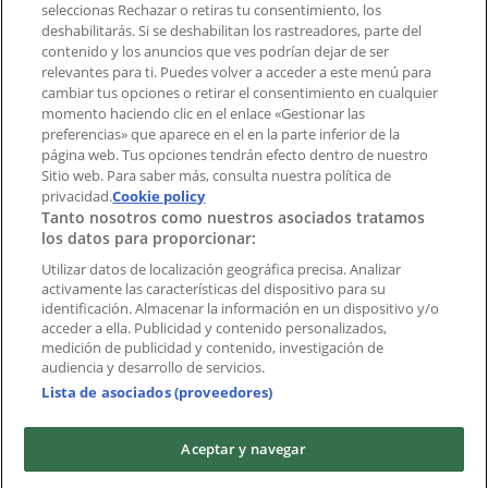
aplicación?
seleccionas Rechazar o retiras tu consentimiento, los
deshabilitarás. Si se deshabilitan los rastreadores, parte del
contenido y los anuncios que ves podrían dejar de ser
Índices
relevantes para ti. Puedes volver a acceder a este menú para
cambiar tus opciones o retirar el consentimiento en cualquier
momento haciendo clic en el enlace «Gestionar las
preferencias» que aparece en el en la parte inferior de la
Marcas
página web. Tus opciones tendrán efecto dentro de nuestro
Marcas locales
Sitio web. Para saber más, consulta nuestra política de
Negocios
privacidad.
Cookie policy
Tanto nosotros como nuestros asociados tratamos
Negocios cercanos
los datos para proporcionar:
Productos
Productos locales
Utilizar datos de localización geográfica precisa. Analizar
activamente las características del dispositivo para su
Ciudades
identificación. Almacenar la información en un dispositivo y/o
acceder a ella. Publicidad y contenido personalizados,
Descargar la APP Tiendeo
medición de publicidad y contenido, investigación de
audiencia y desarrollo de servicios.
Lista de asociados (proveedores)
Aceptar y navegar