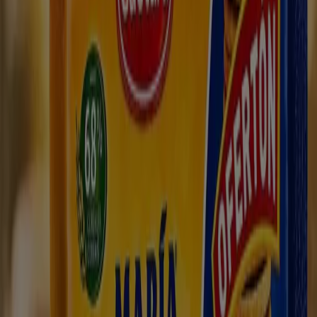
2. alea -50%
Caduca el 25/8
Torreorgaz
Anticipado
Carrefour Market
2a unitat -50%
Caduca el 25/8
Torreorgaz
Anticipado
Carrefour Market
2ª unidad al -50%
Caduca el 25/8
Torreorgaz