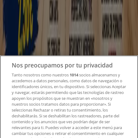
Tiendeo
¿Qué hacemos?
Soluciones para empresas
Noticias y prensa
Trabaja con nosotros
Nos preocupamos por tu privacidad
Contacto
Tanto nosotros como nuestros
1014
socios almacenamos y
accedemos a datos personales, como datos de navegación o
identificadores únicos, en tu dispositivo. Si seleccionas Aceptar
y navegar, estarás permitiendo que las tecnologías de rastreo
Contacto comercial y de marketing
apoyen los propósitos que se muestran en «nosotros y
Tienda mal colocada en el mapa
nuestros socios tratamos datos para proporcionar». Si
Notificar un folleto
seleccionas Rechazar o retiras tu consentimiento, los
deshabilitarás. Si se deshabilitan los rastreadores, parte del
¿Encontraste un problema en la web o en la
contenido y los anuncios que ves podrían dejar de ser
aplicación?
relevantes para ti. Puedes volver a acceder a este menú para
cambiar tus opciones o retirar el consentimiento en cualquier