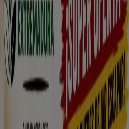
folletos y productos
Seguir para obtener ofertas
Tiendeo en Torreorgaz
»
Ofertas de Hiper-Supermercados en Torreorgaz
»
Coviran en Torreorgaz
Vistazo de las ofertas de Coviran en
Torreorgaz
Categoría:
Hiper-Supermercados
Estamos a punto de publicar ofertas de Coviran