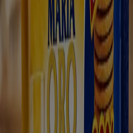
Nuevo
E.Leclerc
ELECTRO AGOSTO 2026
Caduca el 31/8
Torreorgaz
-2 días
Cash Jesuman
-10%
Caduca el 12/8
Torreorgaz
Supermercados Extremadura