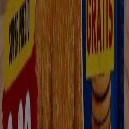
Carmonita
Coviran en Almoharín
Coviran en Trujillo
Coviran en Aliseda
Coviran en Mirandilla
Coviran en
Garrovillas de Alconétar
Coviran en San Pedro de
Mérida
Ver más ciudades
Vistazo de las ofertas de Coviran en
Torreorgaz
Categoría:
Hiper-Supermercados
Catálogos y ofertas de Coviran en
Torreorgaz
Covirán
es una Cooperativa de detallistas dedicada a la
distribución alimentaria. Los
supermercados Covirán
tienen gran presencia en España y Portugal y son
establecimientos de referencia en el sector. Consulta en