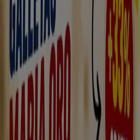
Pz de los toros 12, Torreorgaz
169 m
Coviran
Av caceres 39, Sierra de Fuentes
6.7 km
Coviran
Cl padre leocadio 1, Cáceres
14.2 km