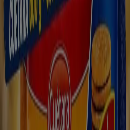
Ahorrar es aún más fácil con la aplicación.
Puedes encontrar las mejores ofertas de los negocios
más cercanos, guardarlas y crear tu lista de ahorro, todo
desde tu celular.
DESCARGA LA APLICACIÓN
Otros Catálogos de Hiper-
Supermercados en Torreorgaz
Anticipado
Carrefour Market