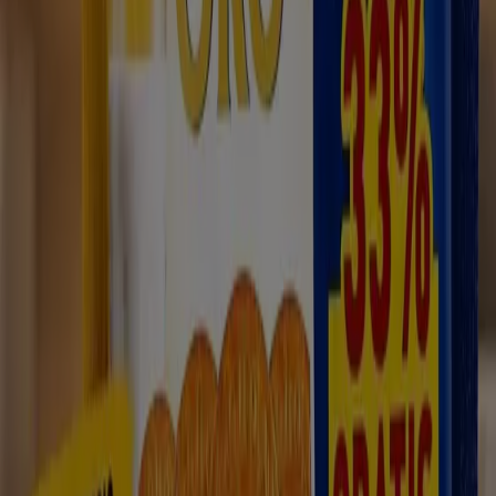
¡Súper Oferta!
Caduca el 2/9
Torreorgaz
Ver más
Otros negocios de Hiper-
Supermercados en Torreorgaz
Encuentra catálogos de Coviran en
tu ciudad
Coviran en Madrid
Coviran en Barcelona
Coviran en
Sevilla
Coviran en Zaragoza
Coviran en Málaga
Coviran en Sierra de Fuentes
Coviran en Cáceres
Coviran en Montánchez
Coviran en Malpartida de
Cáceres
Coviran en Zarza de Montánchez
Coviran en