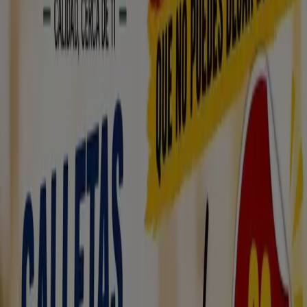
Publicidad
{"numCatalogs":0}
Horarios y direcciones Coviran
Coviran