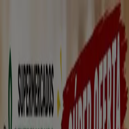
Estás aquí:
Torreorgaz - 28001
Destacados
Hiper-Supermercados
Hogar y Muebles
Jardín
y Bricolaje
Ropa, Zapatos y Complementos
Informática y
Electrónica
Juguetes y Bebés
Coches, Motos y
Recambios
Perfumerías y
Belleza
Viajes
Restauración
Deporte
Salud y
Ópticas
Ocio
Libros y Papelerías
Bancos y Seguros
Bodas
Publicidad
Coviran en Torreorgaz - Ofertas,