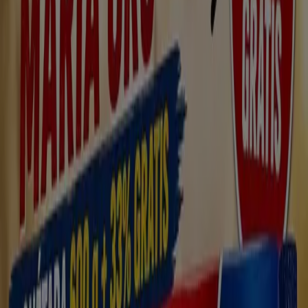
Coviran
Cl santa joaquina de vedruna 17, Cáceres
14.9 km
Coviran
Cl granadilla alta 35, Montánchez
19.7 km
Coviran en Torreorgaz — Ver tiendas, teléfonos y
horarios