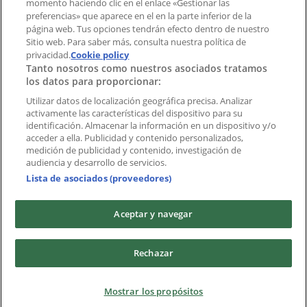
momento haciendo clic en el enlace «Gestionar las
Índices
preferencias» que aparece en el en la parte inferior de la
página web. Tus opciones tendrán efecto dentro de nuestro
Sitio web. Para saber más, consulta nuestra política de
Marcas
privacidad.
Cookie policy
Tanto nosotros como nuestros asociados tratamos
Negocios
los datos para proporcionar:
Negocios cercanos
Productos
Utilizar datos de localización geográfica precisa. Analizar
activamente las características del dispositivo para su
Ciudades
identificación. Almacenar la información en un dispositivo y/o
acceder a ella. Publicidad y contenido personalizados,
Descargar la APP Tiendeo
medición de publicidad y contenido, investigación de
audiencia y desarrollo de servicios.
Lista de asociados (proveedores)
Aceptar y navegar
Copyright © Tiendeo ® 2026 · Shopfully Marketing S.L.U. –
Rechazar
Palau de Mar – 08039 Barcelona, Spain
Términos y condiciones
Política de privacidad
Mostrar los propósitos
Gestionar cookies