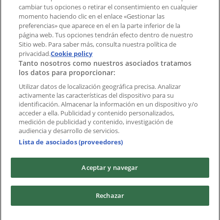
cambiar tus opciones o retirar el consentimiento en cualquier
momento haciendo clic en el enlace «Gestionar las
preferencias» que aparece en el en la parte inferior de la
Marcas
página web. Tus opciones tendrán efecto dentro de nuestro
Marcas locales
Sitio web. Para saber más, consulta nuestra política de
Negocios
privacidad.
Cookie policy
Tanto nosotros como nuestros asociados tratamos
Negocios cercanos
los datos para proporcionar:
Productos
Productos locales
Utilizar datos de localización geográfica precisa. Analizar
activamente las características del dispositivo para su
Ciudades
identificación. Almacenar la información en un dispositivo y/o
acceder a ella. Publicidad y contenido personalizados,
Descargar la APP Tiendeo
medición de publicidad y contenido, investigación de
audiencia y desarrollo de servicios.
Lista de asociados (proveedores)
Aceptar y navegar
Copyright © Tiendeo ® 2026 · Shopfully Marketing S.L.U. –
Rechazar
Palau de Mar – 08039 Barcelona, Spain