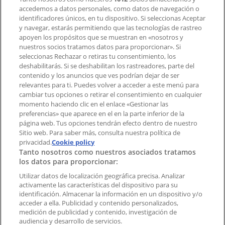
accedemos a datos personales, como datos de navegación o
Contacto comercial y de marketing
identificadores únicos, en tu dispositivo. Si seleccionas Aceptar
Tienda mal colocada en el mapa
y navegar, estarás permitiendo que las tecnologías de rastreo
Notificar un folleto
apoyen los propósitos que se muestran en «nosotros y
¿Encontraste un problema en la web o en la
nuestros socios tratamos datos para proporcionar». Si
aplicación?
seleccionas Rechazar o retiras tu consentimiento, los
deshabilitarás. Si se deshabilitan los rastreadores, parte del
contenido y los anuncios que ves podrían dejar de ser
Índices
relevantes para ti. Puedes volver a acceder a este menú para
cambiar tus opciones o retirar el consentimiento en cualquier
momento haciendo clic en el enlace «Gestionar las
preferencias» que aparece en el en la parte inferior de la
Marcas
página web. Tus opciones tendrán efecto dentro de nuestro
Marcas locales
Sitio web. Para saber más, consulta nuestra política de
Negocios
privacidad.
Cookie policy
Tanto nosotros como nuestros asociados tratamos
Negocios cercanos
los datos para proporcionar:
Productos
Productos locales
Utilizar datos de localización geográfica precisa. Analizar
activamente las características del dispositivo para su
Ciudades
identificación. Almacenar la información en un dispositivo y/o
acceder a ella. Publicidad y contenido personalizados,
Descargar la APP Tiendeo
medición de publicidad y contenido, investigación de
audiencia y desarrollo de servicios.