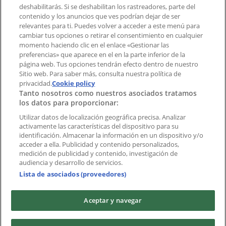
deshabilitarás. Si se deshabilitan los rastreadores, parte del
contenido y los anuncios que ves podrían dejar de ser
Índices
relevantes para ti. Puedes volver a acceder a este menú para
cambiar tus opciones o retirar el consentimiento en cualquier
momento haciendo clic en el enlace «Gestionar las
preferencias» que aparece en el en la parte inferior de la
Marcas
página web. Tus opciones tendrán efecto dentro de nuestro
Marcas locales
Sitio web. Para saber más, consulta nuestra política de
Negocios
privacidad.
Cookie policy
Tanto nosotros como nuestros asociados tratamos
Negocios cercanos
los datos para proporcionar:
Productos
Productos locales
Utilizar datos de localización geográfica precisa. Analizar
activamente las características del dispositivo para su
Ciudades
identificación. Almacenar la información en un dispositivo y/o
acceder a ella. Publicidad y contenido personalizados,
Descargar la APP Tiendeo
medición de publicidad y contenido, investigación de
audiencia y desarrollo de servicios.
Lista de asociados (proveedores)
Aceptar y navegar
Copyright © Tiendeo ® 2026 · Shopfully Marketing S.L.U. –