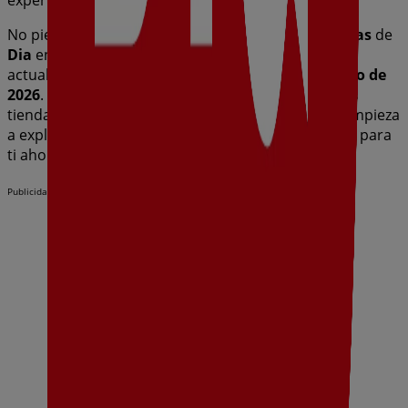
experiencia de compra completa en
Olías del Rey
.
No pierdas la oportunidad de aprovechar las
ofertas
de
Dia
en las tiendas de
Olías del Rey
y mantente
actualizado con los mejores precios durante
agosto de
2026
. En Tiendeo, siempre encontrarás las mejores
tiendas y opciones de compra en
Olías del Rey
. ¡Empieza
a explorar las tiendas y promociones que tenemos para
ti ahora mismo!
Publicidad