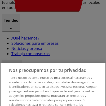
tecnológica que está reinventando las compras locales
en todo el mundo.
Tiendeo
¿Qué hacemos?
Soluciones para empresas
Noticias y prensa
Trabaja con nosotros
Contacto
Nos preocupamos por tu privacidad
Tanto nosotros como nuestros
1012
socios almacenamos y
accedemos a datos personales, como datos de navegación o
Contacto comercial y de marketing
identificadores únicos, en tu dispositivo. Si seleccionas Aceptar
Tienda mal colocada en el mapa
y navegar, estarás permitiendo que las tecnologías de rastreo
Notificar un folleto
apoyen los propósitos que se muestran en «nosotros y
¿Encontraste un problema en la web o en la
nuestros socios tratamos datos para proporcionar». Si
aplicación?
seleccionas Rechazar o retiras tu consentimiento, los