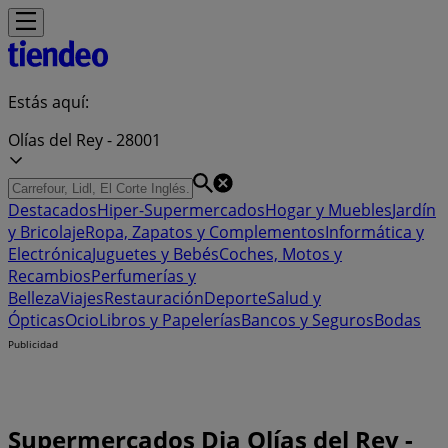
Estás aquí:
Olías del Rey - 28001
Destacados
Hiper-Supermercados
Hogar y Muebles
Jardín
y Bricolaje
Ropa, Zapatos y Complementos
Informática y
Electrónica
Juguetes y Bebés
Coches, Motos y
Recambios
Perfumerías y
Belleza
Viajes
Restauración
Deporte
Salud y
Ópticas
Ocio
Libros y Papelerías
Bancos y Seguros
Bodas
Publicidad
Supermercados Dia Olías del Rey -