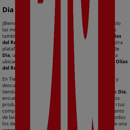
Dia
¡Bienvenido a Tiendeo! Aquí puedes encontrar no solo
las mejores
ofertas
,
catálogos
y
promociones
, sino
también descubrir las tiendas más populares en
Olías
del Rey
. Durante el mes de
agosto de 2026
, en nuestra
plataforma podrás conocer las últimas novedades de
Dia
, una de las marcas más reconocidas, así como la
ubicación y detalles de las tiendas más cercanas en
Olías
del Rey
.
En Tiendeo, no solo tendrás acceso a
promociones
y
descuentos, sino también a información sobre las
tiendas físicas de tu ciudad. Explora los catálogos de
Dia
,
encuentra las tiendas en
Olías del Rey
y descubre los
productos con grandes descuentos para ahorrar en tus
compras este
agosto
. Además, te mantenemos al tanto
de las ubicaciones exactas, horarios de atención y todos
los detalles necesarios para que puedas disfrutar de una