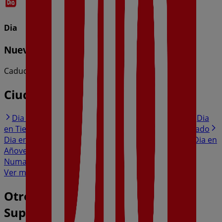
Dia
Nueva Calidad Dia del 05/08 al 11/08
Caduca el 11/8
Ciudades con tiendas de Dia
Dia en Mocejón
Dia en Bargas
Dia en Toledo
Dia
en Tiemblo
Dia en Recas
Dia en Cedillo del Condado
Dia en Argés
Dia en Nambroca
Dia en Yuncos
Dia en
Añover de Tajo
Dia en Chozas de Canales
Dia en
Numancia de la Sagra
Ver más ciudades
Otros negocios de Hiper-
Supermercados en Olías del Rey