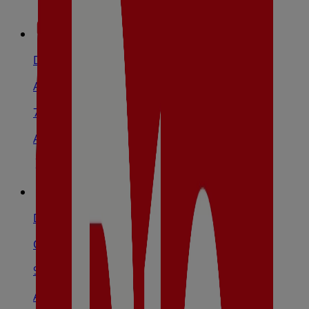
Dia
Avenida De Irlanda, S/N, Toledo
7.9 km
Abierto
Dia
Calle Panamá, 4, Toledo
9.2 km
Abierto