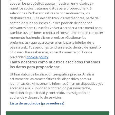
Notificar un folleto
apoyen los propósitos que se muestran en «nosotros y
¿Encontraste un problema en la web o en la
nuestros socios tratamos datos para proporcionar». Si
aplicación?
seleccionas Rechazar o retiras tu consentimiento, los
deshabilitarás. Si se deshabilitan los rastreadores, parte del
contenido y los anuncios que ves podrían dejar de ser
Índices
relevantes para ti. Puedes volver a acceder a este menú para
cambiar tus opciones o retirar el consentimiento en cualquier
momento haciendo clic en el enlace «Gestionar las
preferencias» que aparece en el en la parte inferior de la
Marcas
página web. Tus opciones tendrán efecto dentro de nuestro
Marcas locales
Sitio web. Para saber más, consulta nuestra política de
Negocios
privacidad.
Cookie policy
Tanto nosotros como nuestros asociados tratamos
Negocios cercanos
los datos para proporcionar:
Productos
Productos locales
Utilizar datos de localización geográfica precisa. Analizar
activamente las características del dispositivo para su
Ciudades
identificación. Almacenar la información en un dispositivo y/o
acceder a ella. Publicidad y contenido personalizados,
Descargar la APP Tiendeo
medición de publicidad y contenido, investigación de
audiencia y desarrollo de servicios.
Lista de asociados (proveedores)