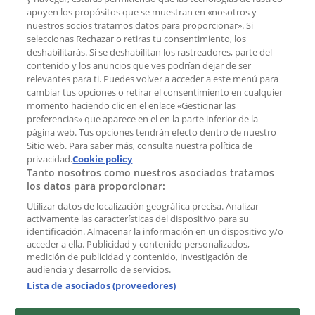
Notificar un folleto
apoyen los propósitos que se muestran en «nosotros y
¿Encontraste un problema en la web o en la
nuestros socios tratamos datos para proporcionar». Si
aplicación?
seleccionas Rechazar o retiras tu consentimiento, los
deshabilitarás. Si se deshabilitan los rastreadores, parte del
contenido y los anuncios que ves podrían dejar de ser
Índices
relevantes para ti. Puedes volver a acceder a este menú para
cambiar tus opciones o retirar el consentimiento en cualquier
momento haciendo clic en el enlace «Gestionar las
preferencias» que aparece en el en la parte inferior de la
Marcas
página web. Tus opciones tendrán efecto dentro de nuestro
Marcas locales
Sitio web. Para saber más, consulta nuestra política de
Negocios
privacidad.
Cookie policy
Tanto nosotros como nuestros asociados tratamos
Negocios cercanos
los datos para proporcionar:
Productos
Productos locales
Utilizar datos de localización geográfica precisa. Analizar
activamente las características del dispositivo para su
Ciudades
identificación. Almacenar la información en un dispositivo y/o
acceder a ella. Publicidad y contenido personalizados,
Descargar la APP Tiendeo
medición de publicidad y contenido, investigación de
audiencia y desarrollo de servicios.
Lista de asociados (proveedores)