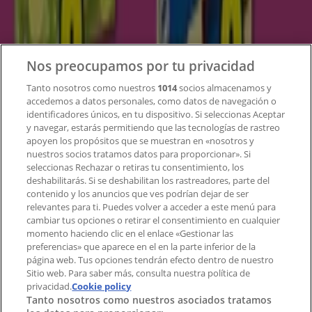
¿Qué hacemos?
Soluciones para empresas
Noticias y prensa
Trabaja con nosotros
Nos preocupamos por tu privacidad
Contacto
Tanto nosotros como nuestros
1014
socios almacenamos y
accedemos a datos personales, como datos de navegación o
identificadores únicos, en tu dispositivo. Si seleccionas Aceptar
y navegar, estarás permitiendo que las tecnologías de rastreo
Contacto comercial y de marketing
apoyen los propósitos que se muestran en «nosotros y
Tienda mal colocada en el mapa
nuestros socios tratamos datos para proporcionar». Si
Notificar un folleto
seleccionas Rechazar o retiras tu consentimiento, los
deshabilitarás. Si se deshabilitan los rastreadores, parte del
¿Encontraste un problema en la web o en la
contenido y los anuncios que ves podrían dejar de ser
aplicación?
relevantes para ti. Puedes volver a acceder a este menú para
cambiar tus opciones o retirar el consentimiento en cualquier
momento haciendo clic en el enlace «Gestionar las
Índices
preferencias» que aparece en el en la parte inferior de la
página web. Tus opciones tendrán efecto dentro de nuestro
Sitio web. Para saber más, consulta nuestra política de
Marcas
privacidad.
Cookie policy
Tanto nosotros como nuestros asociados tratamos
Negocios