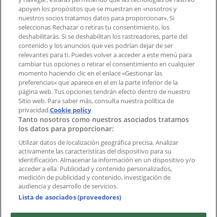
Contacto comercial y de marketing
apoyen los propósitos que se muestran en «nosotros y
Tienda mal colocada en el mapa
nuestros socios tratamos datos para proporcionar». Si
Notificar un folleto
seleccionas Rechazar o retiras tu consentimiento, los
deshabilitarás. Si se deshabilitan los rastreadores, parte del
¿Encontraste un problema en la web o en la
contenido y los anuncios que ves podrían dejar de ser
aplicación?
relevantes para ti. Puedes volver a acceder a este menú para
cambiar tus opciones o retirar el consentimiento en cualquier
momento haciendo clic en el enlace «Gestionar las
Índices
preferencias» que aparece en el en la parte inferior de la
página web. Tus opciones tendrán efecto dentro de nuestro
Sitio web. Para saber más, consulta nuestra política de
Marcas
privacidad.
Cookie policy
Tanto nosotros como nuestros asociados tratamos
Negocios
los datos para proporcionar:
Negocios cercanos
Productos
Utilizar datos de localización geográfica precisa. Analizar
activamente las características del dispositivo para su
Ciudades
identificación. Almacenar la información en un dispositivo y/o
acceder a ella. Publicidad y contenido personalizados,
Descargar la APP Tiendeo
medición de publicidad y contenido, investigación de
audiencia y desarrollo de servicios.
Lista de asociados (proveedores)