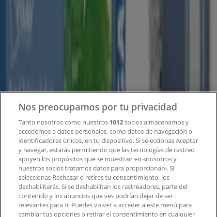
Tiendeo
¿Qué hacemos?
Soluciones para empresas
Noticias y prensa
Trabaja con nosotros
Contacto
Nos preocupamos por tu privacidad
Tanto nosotros como nuestros
1012
socios almacenamos y
accedemos a datos personales, como datos de navegación o
Contacto comercial y de marketing
identificadores únicos, en tu dispositivo. Si seleccionas Aceptar
Tienda mal colocada en el mapa
y navegar, estarás permitiendo que las tecnologías de rastreo
Notificar un folleto
apoyen los propósitos que se muestran en «nosotros y
¿Encontraste un problema en la web o en la
nuestros socios tratamos datos para proporcionar». Si
aplicación?
seleccionas Rechazar o retiras tu consentimiento, los
deshabilitarás. Si se deshabilitan los rastreadores, parte del
contenido y los anuncios que ves podrían dejar de ser
Índices
relevantes para ti. Puedes volver a acceder a este menú para
cambiar tus opciones o retirar el consentimiento en cualquier