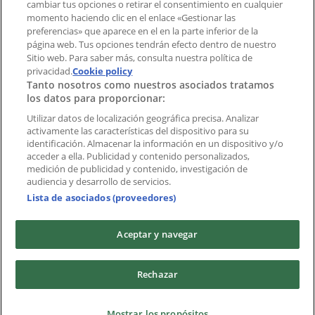
cambiar tus opciones o retirar el consentimiento en cualquier
momento haciendo clic en el enlace «Gestionar las
preferencias» que aparece en el en la parte inferior de la
Marcas
página web. Tus opciones tendrán efecto dentro de nuestro
Marcas locales
Sitio web. Para saber más, consulta nuestra política de
Negocios
privacidad.
Cookie policy
Tanto nosotros como nuestros asociados tratamos
Negocios cercanos
los datos para proporcionar:
Productos
Productos locales
Utilizar datos de localización geográfica precisa. Analizar
activamente las características del dispositivo para su
Ciudades
identificación. Almacenar la información en un dispositivo y/o
acceder a ella. Publicidad y contenido personalizados,
Descargar la APP Tiendeo
medición de publicidad y contenido, investigación de
audiencia y desarrollo de servicios.
Lista de asociados (proveedores)
Aceptar y navegar
Copyright © Tiendeo ® 2026 · Shopfully Marketing S.L.U. –
Rechazar
Palau de Mar – 08039 Barcelona, Spain
Términos y condiciones
Política de privacidad
Mostrar los propósitos