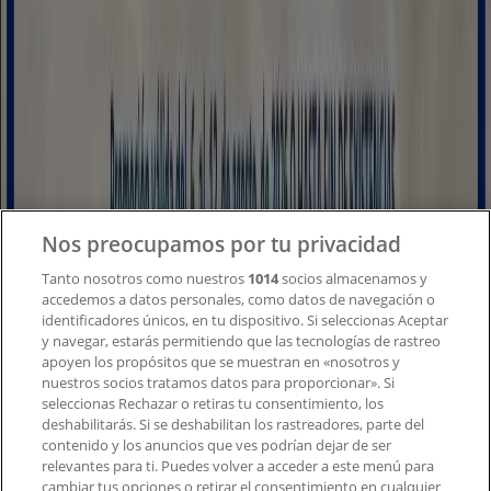
en todo el mundo.
Tiendeo
¿Qué hacemos?
Soluciones para empresas
Noticias y prensa
Trabaja con nosotros
Nos preocupamos por tu privacidad
Contacto
Tanto nosotros como nuestros
1014
socios almacenamos y
accedemos a datos personales, como datos de navegación o
identificadores únicos, en tu dispositivo. Si seleccionas Aceptar
y navegar, estarás permitiendo que las tecnologías de rastreo
Contacto comercial y de marketing
apoyen los propósitos que se muestran en «nosotros y
Tienda mal colocada en el mapa
nuestros socios tratamos datos para proporcionar». Si
Notificar un folleto
seleccionas Rechazar o retiras tu consentimiento, los
deshabilitarás. Si se deshabilitan los rastreadores, parte del
¿Encontraste un problema en la web o en la
contenido y los anuncios que ves podrían dejar de ser
aplicación?
relevantes para ti. Puedes volver a acceder a este menú para
cambiar tus opciones o retirar el consentimiento en cualquier