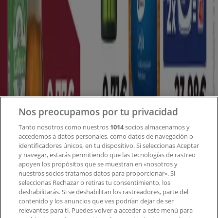
Tiendeo
¿Qué hacemos?
Soluciones para empresas
Noticias y prensa
Trabaja con nosotros
Contacto
Nos preocupamos por tu privacidad
Tanto nosotros como nuestros
1014
socios almacenamos y
accedemos a datos personales, como datos de navegación o
Contacto comercial y de marketing
identificadores únicos, en tu dispositivo. Si seleccionas Aceptar
Tienda mal colocada en el mapa
y navegar, estarás permitiendo que las tecnologías de rastreo
Notificar un folleto
apoyen los propósitos que se muestran en «nosotros y
¿Encontraste un problema en la web o en la
nuestros socios tratamos datos para proporcionar». Si
aplicación?
seleccionas Rechazar o retiras tu consentimiento, los
deshabilitarás. Si se deshabilitan los rastreadores, parte del
contenido y los anuncios que ves podrían dejar de ser
Índices
relevantes para ti. Puedes volver a acceder a este menú para