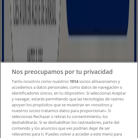
Tiendeo
¿Qué hacemos?
Soluciones para empresas
Noticias y prensa
Trabaja con nosotros
Contacto
Nos preocupamos por tu privacidad
Tanto nosotros como nuestros
1014
socios almacenamos y
accedemos a datos personales, como datos de navegación o
Contacto comercial y de marketing
identificadores únicos, en tu dispositivo. Si seleccionas Aceptar
Tienda mal colocada en el mapa
y navegar, estarás permitiendo que las tecnologías de rastreo
Notificar un folleto
apoyen los propósitos que se muestran en «nosotros y
¿Encontraste un problema en la web o en la
nuestros socios tratamos datos para proporcionar». Si
aplicación?
seleccionas Rechazar o retiras tu consentimiento, los
deshabilitarás. Si se deshabilitan los rastreadores, parte del
contenido y los anuncios que ves podrían dejar de ser
Índices
relevantes para ti. Puedes volver a acceder a este menú para