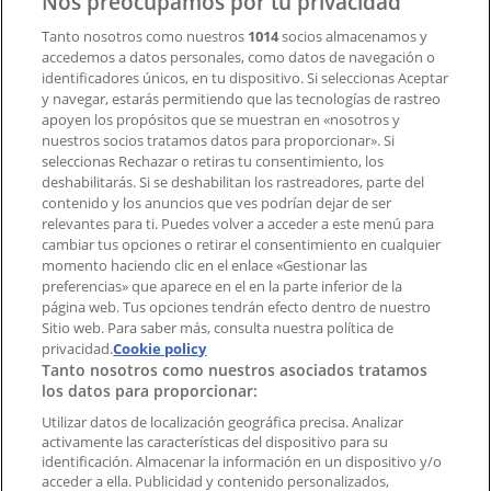
Nos preocupamos por tu privacidad
Tanto nosotros como nuestros
1014
socios almacenamos y
accedemos a datos personales, como datos de navegación o
Contacto comercial y de marketing
identificadores únicos, en tu dispositivo. Si seleccionas Aceptar
Tienda mal colocada en el mapa
y navegar, estarás permitiendo que las tecnologías de rastreo
Notificar un folleto
apoyen los propósitos que se muestran en «nosotros y
¿Encontraste un problema en la web o en la
nuestros socios tratamos datos para proporcionar». Si
aplicación?
seleccionas Rechazar o retiras tu consentimiento, los
deshabilitarás. Si se deshabilitan los rastreadores, parte del
contenido y los anuncios que ves podrían dejar de ser
Índices
relevantes para ti. Puedes volver a acceder a este menú para
cambiar tus opciones o retirar el consentimiento en cualquier
momento haciendo clic en el enlace «Gestionar las
preferencias» que aparece en el en la parte inferior de la
Marcas
página web. Tus opciones tendrán efecto dentro de nuestro
Marcas locales
Sitio web. Para saber más, consulta nuestra política de
Negocios
privacidad.
Cookie policy
Tanto nosotros como nuestros asociados tratamos
Negocios cercanos
los datos para proporcionar:
Productos
Productos locales
Utilizar datos de localización geográfica precisa. Analizar
activamente las características del dispositivo para su
Ciudades
identificación. Almacenar la información en un dispositivo y/o
acceder a ella. Publicidad y contenido personalizados,