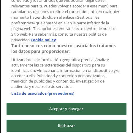
contenido y los anuncios que ves podrían dejar de ser
Índices
relevantes para ti. Puedes volver a acceder a este menú para
cambiar tus opciones o retirar el consentimiento en cualquier
momento haciendo clic en el enlace «Gestionar las
preferencias» que aparece en el en la parte inferior de la
Marcas
página web. Tus opciones tendrán efecto dentro de nuestro
Marcas locales
Sitio web. Para saber más, consulta nuestra política de
Negocios
privacidad.
Cookie policy
Tanto nosotros como nuestros asociados tratamos
Negocios cercanos
los datos para proporcionar:
Productos
Productos locales
Utilizar datos de localización geográfica precisa. Analizar
activamente las características del dispositivo para su
Ciudades
identificación. Almacenar la información en un dispositivo y/o
acceder a ella. Publicidad y contenido personalizados,
Descargar la APP Tiendeo
medición de publicidad y contenido, investigación de
audiencia y desarrollo de servicios.
Lista de asociados (proveedores)
Aceptar y navegar
Copyright © Tiendeo ® 2026 · Shopfully Marketing S.L.U. –
Rechazar
Palau de Mar – 08039 Barcelona, Spain