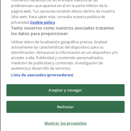
momento haciendo clic en el enlace «Gestionar las
preferencias» que aparece en el en la parte inferior de la
Marcas
página web. Tus opciones tendrán efecto dentro de nuestro
Marcas locales
Sitio web. Para saber más, consulta nuestra política de
Negocios
privacidad.
Cookie policy
Tanto nosotros como nuestros asociados tratamos
Negocios cercanos
los datos para proporcionar:
Productos
Productos locales
Utilizar datos de localización geográfica precisa. Analizar
activamente las características del dispositivo para su
Ciudades
identificación. Almacenar la información en un dispositivo y/o
acceder a ella. Publicidad y contenido personalizados,
Descargar la APP Tiendeo
medición de publicidad y contenido, investigación de
audiencia y desarrollo de servicios.
Lista de asociados (proveedores)
Aceptar y navegar
Copyright © Tiendeo ® 2026 · Shopfully Marketing S.L.U. –
Rechazar
Palau de Mar – 08039 Barcelona, Spain
Términos y condiciones
Política de privacidad
Mostrar los propósitos
Gestionar cookies