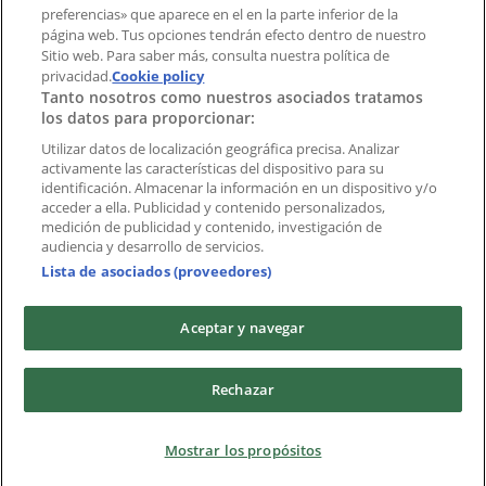
preferencias» que aparece en el en la parte inferior de la
página web. Tus opciones tendrán efecto dentro de nuestro
Sitio web. Para saber más, consulta nuestra política de
Marcas
privacidad.
Cookie policy
Tanto nosotros como nuestros asociados tratamos
Negocios
los datos para proporcionar:
Negocios cercanos
Productos
Utilizar datos de localización geográfica precisa. Analizar
activamente las características del dispositivo para su
Ciudades
identificación. Almacenar la información en un dispositivo y/o
acceder a ella. Publicidad y contenido personalizados,
Descargar la APP Tiendeo
medición de publicidad y contenido, investigación de
audiencia y desarrollo de servicios.
Lista de asociados (proveedores)
Aceptar y navegar
Copyright © Tiendeo ® 2026 · Shopfully Marketing S.L.U. –
Rechazar
Palau de Mar – 08039 Barcelona, Spain
Términos y condiciones
Política de privacidad
Mostrar los propósitos
Gestionar cookies