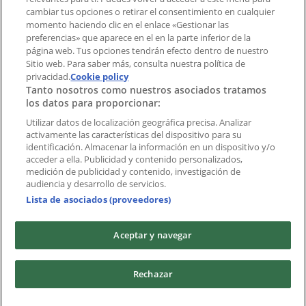
cambiar tus opciones o retirar el consentimiento en cualquier
momento haciendo clic en el enlace «Gestionar las
preferencias» que aparece en el en la parte inferior de la
Marcas
página web. Tus opciones tendrán efecto dentro de nuestro
Marcas locales
Sitio web. Para saber más, consulta nuestra política de
Negocios
privacidad.
Cookie policy
Tanto nosotros como nuestros asociados tratamos
Negocios cercanos
los datos para proporcionar:
Productos
Productos locales
Utilizar datos de localización geográfica precisa. Analizar
activamente las características del dispositivo para su
Ciudades
identificación. Almacenar la información en un dispositivo y/o
acceder a ella. Publicidad y contenido personalizados,
Descargar la APP Tiendeo
medición de publicidad y contenido, investigación de
audiencia y desarrollo de servicios.
Lista de asociados (proveedores)
Aceptar y navegar
Copyright © Tiendeo ® 2026 · Shopfully Marketing S.L.U. –
Rechazar
Palau de Mar – 08039 Barcelona, Spain