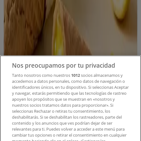
¿Qué hacemos?
Soluciones para empresas
Noticias y prensa
Trabaja con nosotros
Contacto
Nos preocupamos por tu privacidad
Tanto nosotros como nuestros
1012
socios almacenamos y
accedemos a datos personales, como datos de navegación o
Contacto comercial y de marketing
identificadores únicos, en tu dispositivo. Si seleccionas Aceptar
Tienda mal colocada en el mapa
y navegar, estarás permitiendo que las tecnologías de rastreo
Notificar un folleto
apoyen los propósitos que se muestran en «nosotros y
¿Encontraste un problema en la web o en la
nuestros socios tratamos datos para proporcionar». Si
aplicación?
seleccionas Rechazar o retiras tu consentimiento, los
deshabilitarás. Si se deshabilitan los rastreadores, parte del
contenido y los anuncios que ves podrían dejar de ser
Índices
relevantes para ti. Puedes volver a acceder a este menú para
cambiar tus opciones o retirar el consentimiento en cualquier