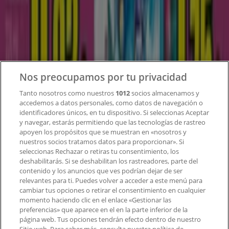
¿Qué hacemos?
Soluciones para empresas
Noticias y prensa
Trabaja con nosotros
Contacto
Nos preocupamos por tu privacidad
Tanto nosotros como nuestros
1012
socios almacenamos y
accedemos a datos personales, como datos de navegación o
Contacto comercial y de marketing
identificadores únicos, en tu dispositivo. Si seleccionas Aceptar
Tienda mal colocada en el mapa
y navegar, estarás permitiendo que las tecnologías de rastreo
Notificar un folleto
apoyen los propósitos que se muestran en «nosotros y
¿Encontraste un problema en la web o en la
nuestros socios tratamos datos para proporcionar». Si
aplicación?
seleccionas Rechazar o retiras tu consentimiento, los
deshabilitarás. Si se deshabilitan los rastreadores, parte del
contenido y los anuncios que ves podrían dejar de ser
Índices
relevantes para ti. Puedes volver a acceder a este menú para
cambiar tus opciones o retirar el consentimiento en cualquier
momento haciendo clic en el enlace «Gestionar las
preferencias» que aparece en el en la parte inferior de la
Marcas
página web. Tus opciones tendrán efecto dentro de nuestro
Marcas locales