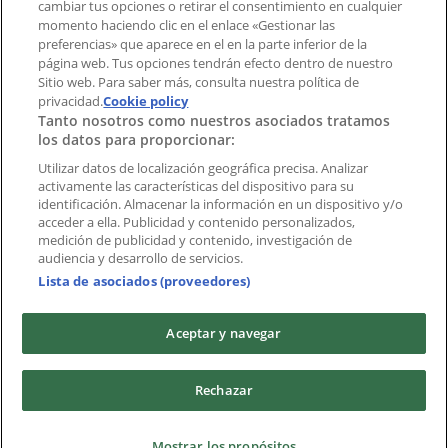
cambiar tus opciones o retirar el consentimiento en cualquier
momento haciendo clic en el enlace «Gestionar las
preferencias» que aparece en el en la parte inferior de la
Marcas
página web. Tus opciones tendrán efecto dentro de nuestro
Marcas locales
Sitio web. Para saber más, consulta nuestra política de
Negocios
privacidad.
Cookie policy
Tanto nosotros como nuestros asociados tratamos
Negocios cercanos
los datos para proporcionar:
Productos
Productos locales
Utilizar datos de localización geográfica precisa. Analizar
activamente las características del dispositivo para su
Ciudades
identificación. Almacenar la información en un dispositivo y/o
acceder a ella. Publicidad y contenido personalizados,
Descargar la APP Tiendeo
medición de publicidad y contenido, investigación de
audiencia y desarrollo de servicios.
Lista de asociados (proveedores)
Aceptar y navegar
Copyright © Tiendeo ® 2026 · Shopfully Marketing S.L.U. –
Rechazar
Palau de Mar – 08039 Barcelona, Spain
Términos y condiciones
Política de privacidad
Mostrar los propósitos