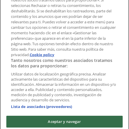
nuestros socios tratamos datos para proporcionar». Si
aplicación?
seleccionas Rechazar o retiras tu consentimiento, los
deshabilitarás. Si se deshabilitan los rastreadores, parte del
contenido y los anuncios que ves podrían dejar de ser
Índices
relevantes para ti. Puedes volver a acceder a este menú para
cambiar tus opciones o retirar el consentimiento en cualquier
momento haciendo clic en el enlace «Gestionar las
preferencias» que aparece en el en la parte inferior de la
Marcas
página web. Tus opciones tendrán efecto dentro de nuestro
Marcas locales
Sitio web. Para saber más, consulta nuestra política de
Negocios
privacidad.
Cookie policy
Tanto nosotros como nuestros asociados tratamos
Negocios cercanos
los datos para proporcionar:
Productos
Productos locales
Utilizar datos de localización geográfica precisa. Analizar
activamente las características del dispositivo para su
Ciudades
identificación. Almacenar la información en un dispositivo y/o
acceder a ella. Publicidad y contenido personalizados,
Descargar la APP Tiendeo
medición de publicidad y contenido, investigación de
audiencia y desarrollo de servicios.
Lista de asociados (proveedores)
Aceptar y navegar