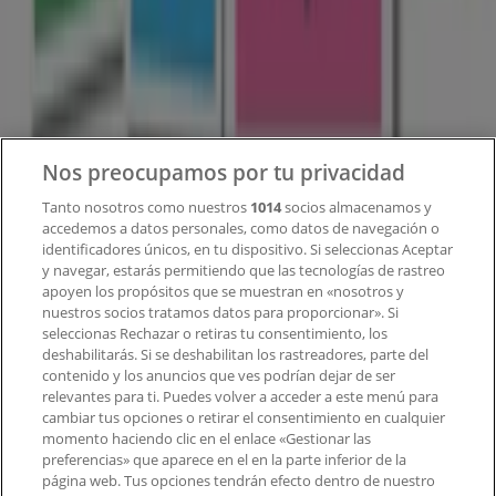
¿Qué hacemos?
Soluciones para empresas
Noticias y prensa
Trabaja con nosotros
Contacto
Nos preocupamos por tu privacidad
Tanto nosotros como nuestros
1014
socios almacenamos y
accedemos a datos personales, como datos de navegación o
Contacto comercial y de marketing
identificadores únicos, en tu dispositivo. Si seleccionas Aceptar
Tienda mal colocada en el mapa
y navegar, estarás permitiendo que las tecnologías de rastreo
Notificar un folleto
apoyen los propósitos que se muestran en «nosotros y
¿Encontraste un problema en la web o en la
nuestros socios tratamos datos para proporcionar». Si
aplicación?
seleccionas Rechazar o retiras tu consentimiento, los
deshabilitarás. Si se deshabilitan los rastreadores, parte del
contenido y los anuncios que ves podrían dejar de ser
Índices
relevantes para ti. Puedes volver a acceder a este menú para
cambiar tus opciones o retirar el consentimiento en cualquier
momento haciendo clic en el enlace «Gestionar las
preferencias» que aparece en el en la parte inferior de la
Marcas
página web. Tus opciones tendrán efecto dentro de nuestro