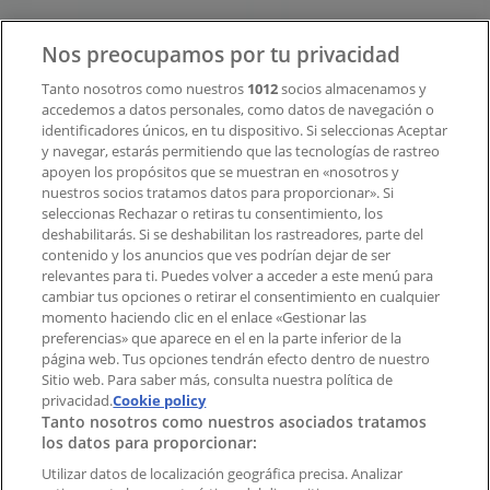
Contacto
Nos preocupamos por tu privacidad
Tanto nosotros como nuestros
1012
socios almacenamos y
accedemos a datos personales, como datos de navegación o
Contacto comercial y de marketing
identificadores únicos, en tu dispositivo. Si seleccionas Aceptar
Tienda mal colocada en el mapa
y navegar, estarás permitiendo que las tecnologías de rastreo
Notificar un folleto
apoyen los propósitos que se muestran en «nosotros y
¿Encontraste un problema en la web o en la
nuestros socios tratamos datos para proporcionar». Si
aplicación?
seleccionas Rechazar o retiras tu consentimiento, los
deshabilitarás. Si se deshabilitan los rastreadores, parte del
contenido y los anuncios que ves podrían dejar de ser
Índices
relevantes para ti. Puedes volver a acceder a este menú para
cambiar tus opciones o retirar el consentimiento en cualquier
momento haciendo clic en el enlace «Gestionar las
preferencias» que aparece en el en la parte inferior de la
Marcas
página web. Tus opciones tendrán efecto dentro de nuestro
Marcas locales
Sitio web. Para saber más, consulta nuestra política de
Negocios
privacidad.
Cookie policy
Tanto nosotros como nuestros asociados tratamos
Negocios cercanos
los datos para proporcionar:
Productos
Productos locales
Utilizar datos de localización geográfica precisa. Analizar