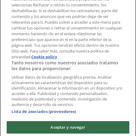
aplicación?
seleccionas Rechazar o retiras tu consentimiento, los
deshabilitarás. Si se deshabilitan los rastreadores, parte del
contenido y los anuncios que ves podrían dejar de ser
Índices
relevantes para ti. Puedes volver a acceder a este menú para
cambiar tus opciones o retirar el consentimiento en cualquier
momento haciendo clic en el enlace «Gestionar las
preferencias» que aparece en el en la parte inferior de la
Marcas
página web. Tus opciones tendrán efecto dentro de nuestro
Marcas locales
Sitio web. Para saber más, consulta nuestra política de
Negocios
privacidad.
Cookie policy
Tanto nosotros como nuestros asociados tratamos
Negocios cercanos
los datos para proporcionar:
Productos
Productos locales
Utilizar datos de localización geográfica precisa. Analizar
activamente las características del dispositivo para su
Ciudades
identificación. Almacenar la información en un dispositivo y/o
acceder a ella. Publicidad y contenido personalizados,
Descargar la APP Tiendeo
medición de publicidad y contenido, investigación de
audiencia y desarrollo de servicios.
Lista de asociados (proveedores)
Aceptar y navegar