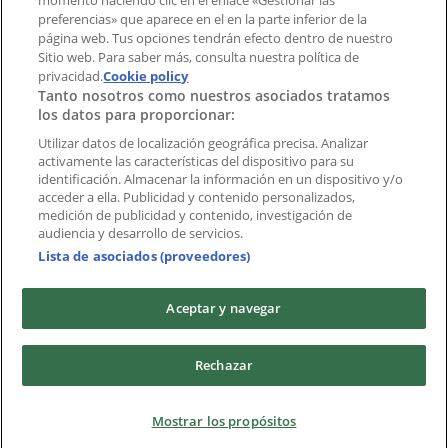
momento haciendo clic en el enlace «Gestionar las
preferencias» que aparece en el en la parte inferior de la
Marcas
página web. Tus opciones tendrán efecto dentro de nuestro
Marcas locales
Sitio web. Para saber más, consulta nuestra política de
Negocios
privacidad.
Cookie policy
Tanto nosotros como nuestros asociados tratamos
Negocios cercanos
los datos para proporcionar:
Productos
Productos locales
Utilizar datos de localización geográfica precisa. Analizar
activamente las características del dispositivo para su
Ciudades
identificación. Almacenar la información en un dispositivo y/o
acceder a ella. Publicidad y contenido personalizados,
Descargar la APP Tiendeo
medición de publicidad y contenido, investigación de
audiencia y desarrollo de servicios.
Lista de asociados (proveedores)
Aceptar y navegar
Copyright © Tiendeo ® 2026 · Shopfully Marketing S.L.U. –
Rechazar
Palau de Mar – 08039 Barcelona, Spain
Términos y condiciones
Política de privacidad
Mostrar los propósitos
Gestionar cookies