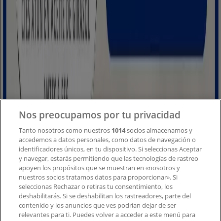
Tiendeo
¿Qué hacemos?
Soluciones para empresas
Noticias y prensa
Trabaja con nosotros
Contacto
Nos preocupamos por tu privacidad
Tanto nosotros como nuestros
1014
socios almacenamos y
accedemos a datos personales, como datos de navegación o
Contacto comercial y de marketing
identificadores únicos, en tu dispositivo. Si seleccionas Aceptar
Tienda mal colocada en el mapa
y navegar, estarás permitiendo que las tecnologías de rastreo
Notificar un folleto
apoyen los propósitos que se muestran en «nosotros y
¿Encontraste un problema en la web o en la
nuestros socios tratamos datos para proporcionar». Si
aplicación?
seleccionas Rechazar o retiras tu consentimiento, los
deshabilitarás. Si se deshabilitan los rastreadores, parte del
contenido y los anuncios que ves podrían dejar de ser
Índices
relevantes para ti. Puedes volver a acceder a este menú para