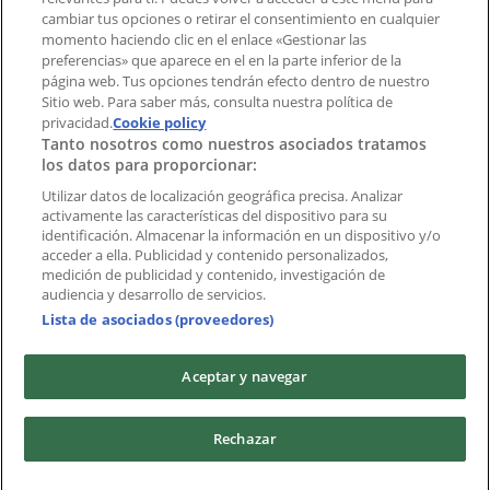
cambiar tus opciones o retirar el consentimiento en cualquier
momento haciendo clic en el enlace «Gestionar las
preferencias» que aparece en el en la parte inferior de la
Marcas
página web. Tus opciones tendrán efecto dentro de nuestro
Marcas locales
Sitio web. Para saber más, consulta nuestra política de
Negocios
privacidad.
Cookie policy
Tanto nosotros como nuestros asociados tratamos
Negocios cercanos
los datos para proporcionar:
Productos
Productos locales
Utilizar datos de localización geográfica precisa. Analizar
activamente las características del dispositivo para su
Ciudades
identificación. Almacenar la información en un dispositivo y/o
acceder a ella. Publicidad y contenido personalizados,
Descargar la APP Tiendeo
medición de publicidad y contenido, investigación de
audiencia y desarrollo de servicios.
Lista de asociados (proveedores)
Aceptar y navegar
Copyright © Tiendeo ® 2026 · Shopfully Marketing S.L.U. –
Rechazar
Palau de Mar – 08039 Barcelona, Spain