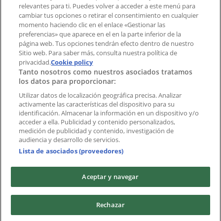
Índices
relevantes para ti. Puedes volver a acceder a este menú para
cambiar tus opciones o retirar el consentimiento en cualquier
momento haciendo clic en el enlace «Gestionar las
preferencias» que aparece en el en la parte inferior de la
Marcas
página web. Tus opciones tendrán efecto dentro de nuestro
Marcas locales
Sitio web. Para saber más, consulta nuestra política de
Negocios
privacidad.
Cookie policy
Tanto nosotros como nuestros asociados tratamos
Negocios cercanos
los datos para proporcionar:
Productos
Productos locales
Utilizar datos de localización geográfica precisa. Analizar
activamente las características del dispositivo para su
Ciudades
identificación. Almacenar la información en un dispositivo y/o
acceder a ella. Publicidad y contenido personalizados,
Descargar la APP Tiendeo
medición de publicidad y contenido, investigación de
audiencia y desarrollo de servicios.
Lista de asociados (proveedores)
Aceptar y navegar
Copyright © Tiendeo ® 2026 · Shopfully Marketing S.L.U. –
Rechazar
Palau de Mar – 08039 Barcelona, Spain