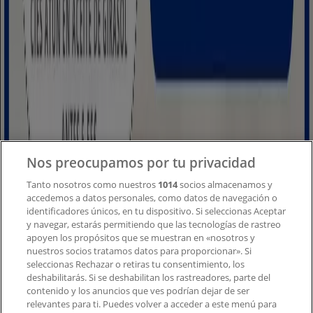
Tiendeo
¿Qué hacemos?
Soluciones para empresas
Noticias y prensa
Trabaja con nosotros
Contacto
Nos preocupamos por tu privacidad
Tanto nosotros como nuestros
1014
socios almacenamos y
accedemos a datos personales, como datos de navegación o
Contacto comercial y de marketing
identificadores únicos, en tu dispositivo. Si seleccionas Aceptar
Tienda mal colocada en el mapa
y navegar, estarás permitiendo que las tecnologías de rastreo
Notificar un folleto
apoyen los propósitos que se muestran en «nosotros y
¿Encontraste un problema en la web o en la
nuestros socios tratamos datos para proporcionar». Si
aplicación?
seleccionas Rechazar o retiras tu consentimiento, los
deshabilitarás. Si se deshabilitan los rastreadores, parte del
contenido y los anuncios que ves podrían dejar de ser
Índices
relevantes para ti. Puedes volver a acceder a este menú para