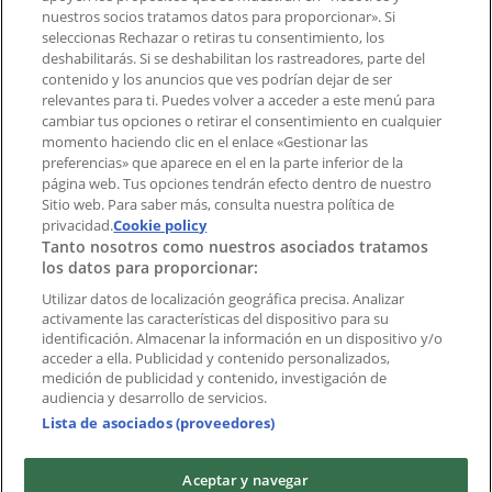
¿Encontraste un problema en la web o en la
nuestros socios tratamos datos para proporcionar». Si
aplicación?
seleccionas Rechazar o retiras tu consentimiento, los
deshabilitarás. Si se deshabilitan los rastreadores, parte del
contenido y los anuncios que ves podrían dejar de ser
Índices
relevantes para ti. Puedes volver a acceder a este menú para
cambiar tus opciones o retirar el consentimiento en cualquier
momento haciendo clic en el enlace «Gestionar las
preferencias» que aparece en el en la parte inferior de la
Marcas
página web. Tus opciones tendrán efecto dentro de nuestro
Marcas locales
Sitio web. Para saber más, consulta nuestra política de
Negocios
privacidad.
Cookie policy
Tanto nosotros como nuestros asociados tratamos
Negocios cercanos
los datos para proporcionar:
Productos
Productos locales
Utilizar datos de localización geográfica precisa. Analizar
activamente las características del dispositivo para su
Ciudades
identificación. Almacenar la información en un dispositivo y/o
acceder a ella. Publicidad y contenido personalizados,
Descargar la APP Tiendeo
medición de publicidad y contenido, investigación de
audiencia y desarrollo de servicios.
Lista de asociados (proveedores)
Aceptar y navegar