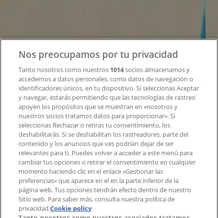
¿Qué hacemos?
Soluciones para empresas
Noticias y prensa
Trabaja con nosotros
Nos preocupamos por tu privacidad
Contacto
Tanto nosotros como nuestros
1014
socios almacenamos y
accedemos a datos personales, como datos de navegación o
identificadores únicos, en tu dispositivo. Si seleccionas Aceptar
y navegar, estarás permitiendo que las tecnologías de rastreo
Contacto comercial y de marketing
apoyen los propósitos que se muestran en «nosotros y
Tienda mal colocada en el mapa
nuestros socios tratamos datos para proporcionar». Si
Notificar un folleto
seleccionas Rechazar o retiras tu consentimiento, los
deshabilitarás. Si se deshabilitan los rastreadores, parte del
¿Encontraste un problema en la web o en la
contenido y los anuncios que ves podrían dejar de ser
aplicación?
relevantes para ti. Puedes volver a acceder a este menú para
cambiar tus opciones o retirar el consentimiento en cualquier
momento haciendo clic en el enlace «Gestionar las
Índices
preferencias» que aparece en el en la parte inferior de la
página web. Tus opciones tendrán efecto dentro de nuestro
Sitio web. Para saber más, consulta nuestra política de
Marcas
privacidad.
Cookie policy
Tanto nosotros como nuestros asociados tratamos