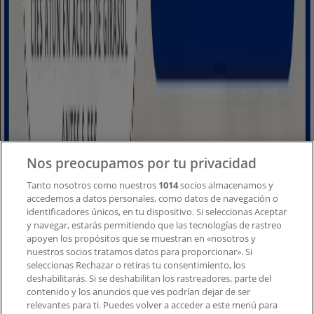
Tiendeo
¿Qué hacemos?
Soluciones para empresas
Noticias y prensa
Trabaja con nosotros
Contacto
Nos preocupamos por tu privacidad
Tanto nosotros como nuestros
1014
socios almacenamos y
accedemos a datos personales, como datos de navegación o
Contacto comercial y de marketing
identificadores únicos, en tu dispositivo. Si seleccionas Aceptar
Tienda mal colocada en el mapa
y navegar, estarás permitiendo que las tecnologías de rastreo
Notificar un folleto
apoyen los propósitos que se muestran en «nosotros y
¿Encontraste un problema en la web o en la
nuestros socios tratamos datos para proporcionar». Si
aplicación?
seleccionas Rechazar o retiras tu consentimiento, los
deshabilitarás. Si se deshabilitan los rastreadores, parte del
contenido y los anuncios que ves podrían dejar de ser
Índices
relevantes para ti. Puedes volver a acceder a este menú para