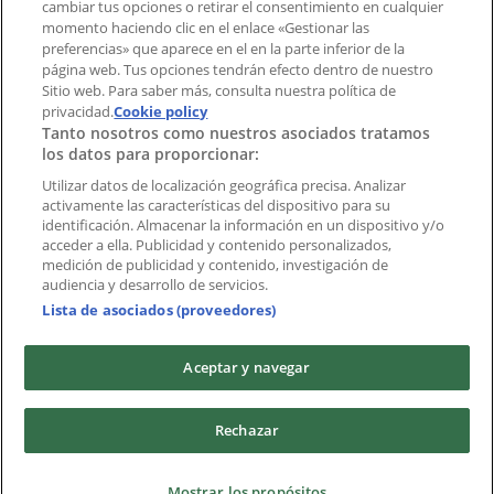
cambiar tus opciones o retirar el consentimiento en cualquier
momento haciendo clic en el enlace «Gestionar las
preferencias» que aparece en el en la parte inferior de la
Marcas
página web. Tus opciones tendrán efecto dentro de nuestro
Marcas locales
Sitio web. Para saber más, consulta nuestra política de
Negocios
privacidad.
Cookie policy
Tanto nosotros como nuestros asociados tratamos
Negocios cercanos
los datos para proporcionar:
Productos
Productos locales
Utilizar datos de localización geográfica precisa. Analizar
activamente las características del dispositivo para su
Ciudades
identificación. Almacenar la información en un dispositivo y/o
acceder a ella. Publicidad y contenido personalizados,
Descargar la APP Tiendeo
medición de publicidad y contenido, investigación de
audiencia y desarrollo de servicios.
Lista de asociados (proveedores)
Aceptar y navegar
Copyright © Tiendeo ® 2026 · Shopfully Marketing S.L.U. –
Rechazar
Palau de Mar – 08039 Barcelona, Spain
Términos y condiciones
Política de privacidad
Mostrar los propósitos