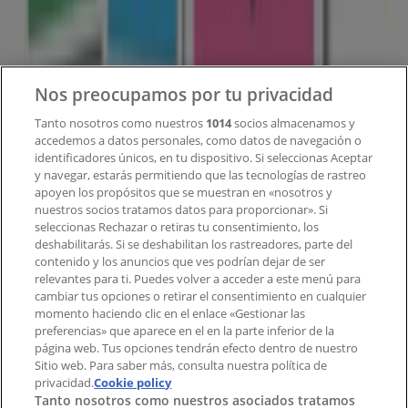
Noticias y prensa
Trabaja con nosotros
Contacto
Nos preocupamos por tu privacidad
Tanto nosotros como nuestros
1014
socios almacenamos y
accedemos a datos personales, como datos de navegación o
Contacto comercial y de marketing
identificadores únicos, en tu dispositivo. Si seleccionas Aceptar
Tienda mal colocada en el mapa
y navegar, estarás permitiendo que las tecnologías de rastreo
Notificar un folleto
apoyen los propósitos que se muestran en «nosotros y
¿Encontraste un problema en la web o en la
nuestros socios tratamos datos para proporcionar». Si
aplicación?
seleccionas Rechazar o retiras tu consentimiento, los
deshabilitarás. Si se deshabilitan los rastreadores, parte del
contenido y los anuncios que ves podrían dejar de ser
Índices
relevantes para ti. Puedes volver a acceder a este menú para
cambiar tus opciones o retirar el consentimiento en cualquier
momento haciendo clic en el enlace «Gestionar las
preferencias» que aparece en el en la parte inferior de la
Marcas
página web. Tus opciones tendrán efecto dentro de nuestro
Marcas locales
Sitio web. Para saber más, consulta nuestra política de
Negocios
privacidad.
Cookie policy
Tanto nosotros como nuestros asociados tratamos
Negocios cercanos